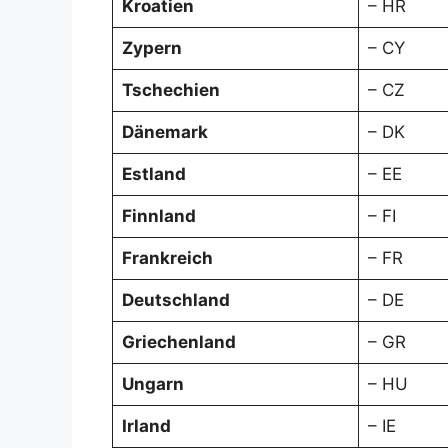
Kroatien
– HR
Zypern
– CY
Tschechien
– CZ
Dänemark
– DK
Estland
– EE
Finnland
– FI
Frankreich
– FR
Deutschland
– DE
Griechenland
– GR
Ungarn
– HU
Irland
– IE