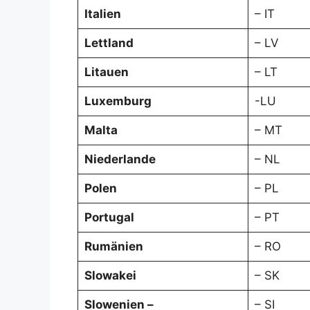
Italien
– IT
Lettland
– LV
Litauen
– LT
Luxemburg
-LU
Malta
– MT
Niederlande
– NL
Polen
– PL
Portugal
– PT
Rumänien
– RO
Slowakei
– SK
Slowenien –
– SI