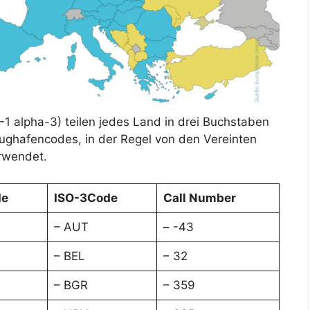
1 alpha-3) teilen jedes Land in drei Buchstaben
lughafencodes, in der Regel von den Vereinten
rwendet.
de
ISO-3Code
Call Number
– AUT
– -43
– BEL
– 32
– BGR
– 359